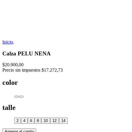
Inicio
.
Calza PELU NENA
$20.900,00
Precio sin impuestos
$17.272,73
color
talle
2
4
6
8
10
12
14
Agregar al carrito