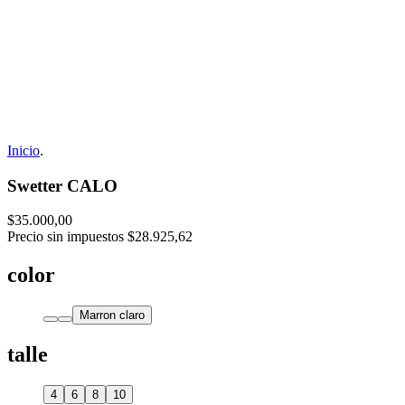
Inicio
.
Swetter CALO
$35.000,00
Precio sin impuestos
$28.925,62
color
Marron claro
talle
4
6
8
10